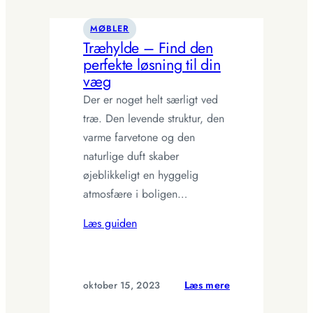
til
dit
MØBLER
hjem
Træhylde – Find den
perfekte løsning til din
væg
Der er noget helt særligt ved
træ. Den levende struktur, den
varme farvetone og den
naturlige duft skaber
øjeblikkeligt en hyggelig
atmosfære i boligen…
Læs guiden
:
oktober 15, 2023
Læs mere
Træhylde