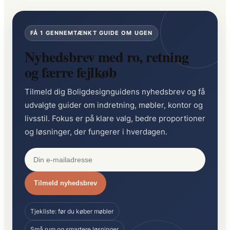
husets
hyggeligste
FÅ 1 GENNEMTÆNKT GUIDE OM UGEN
rum
Nyhedsbrev med ro, retning
og færre fejlkøb
Tilmeld dig Boligdesignguidens nyhedsbrev og få
udvalgte guider om indretning, møbler, kontor og
livsstil. Fokus er på klare valg, bedre proportioner
og løsninger, der fungerer i hverdagen.
Tilmeld nyhedsbrev
Tjekliste: før du køber møbler
Små rum og smartere løsninger