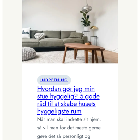
at
indrette
en
hyggelig
stue
INDRETNING
Hvordan gør jeg min
stue hyggelig? 5 gode
råd til at skabe husets
hyggeligste rum
Når man skal indrette sit hjem,
så vil man for det meste gerne
gøre det så personligt og