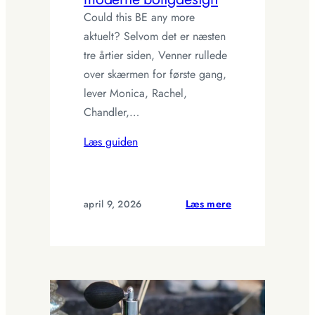
Could this BE any more
aktuelt? Selvom det er næsten
tre årtier siden, Venner rullede
over skærmen for første gang,
lever Monica, Rachel,
Chandler,…
Læs guiden
:
april 9, 2026
Læs mere
10
detaljer
fra
Venner,
der
stadig