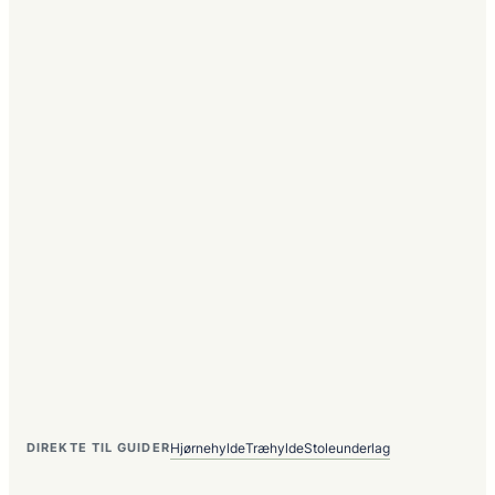
Hjørnehylde
Træhylde
Stoleunderlag
DIREKTE TIL GUIDER