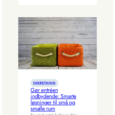
minimalisme
i
praksis:
Enkle
greb,
der
skaber
varme
og
ro
INDRETNING
Gør entréen
indbydende: Smarte
løsninger til små og
smalle rum