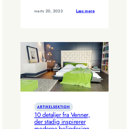
:
marts 20, 2023
Læs mere
Forbedrer
din
arbejdsplads:
Vigtigheden
af
belysning,
opbevaring
og
personlig
tilpasning
ARTIKELSEKTION
10 detaljer fra Venner,
der stadig inspirerer
moderne boligdesign