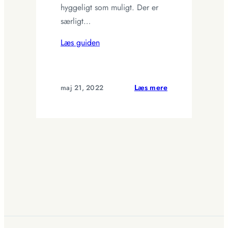
hyggeligt som muligt. Der er
særligt…
Læs guiden
:
maj 21, 2022
Læs mere
Hvordan
gør
jeg
min
stue
hyggelig?
5
gode
råd
til
at
skabe