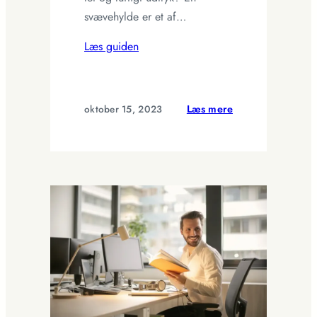
svævehylde er et af…
Læs guiden
:
oktober 15, 2023
Læs mere
Svævehylde
til
ethvert
rum
–
let
opbevaring
med
stil