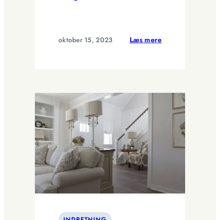
:
oktober 15, 2023
Læs mere
Stoleunderlag
der
skåner
dit
gulv
og
forbedrer
komforten
INDRETNING