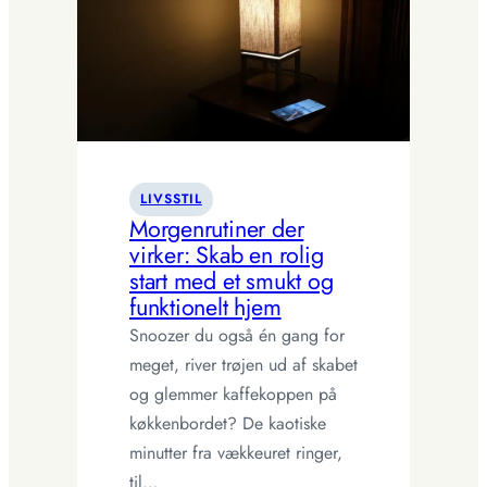
og
smalle
rum
LIVSSTIL
Morgenrutiner der
virker: Skab en rolig
start med et smukt og
funktionelt hjem
Snoozer du også én gang for
meget, river trøjen ud af skabet
og glemmer kaffekoppen på
køkkenbordet? De kaotiske
minutter fra vækkeuret ringer,
til…