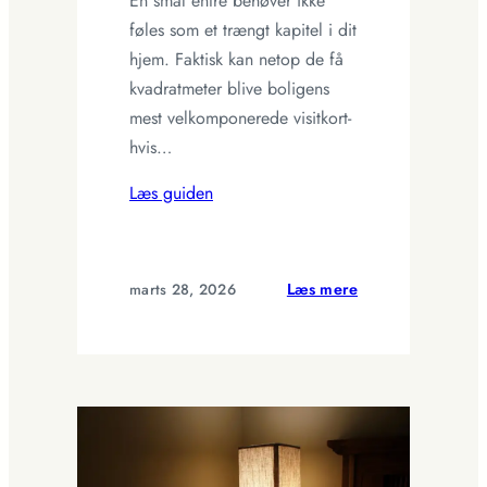
En smal entré behøver ikke
føles som et trængt kapitel i dit
hjem. Faktisk kan netop de få
kvadratmeter blive boligens
mest velkomponerede visitkort-
hvis…
Læs guiden
:
marts 28, 2026
Læs mere
Gør
entréen
indbydende:
Smarte
løsninger
til
små