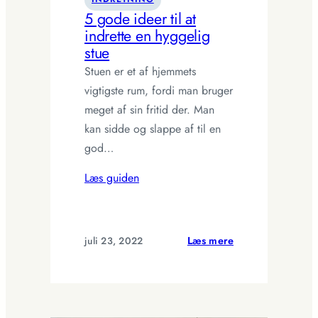
5 gode ideer til at
indrette en hyggelig
stue
Stuen er et af hjemmets
vigtigste rum, fordi man bruger
meget af sin fritid der. Man
kan sidde og slappe af til en
god…
Læs guiden
:
juli 23, 2022
Læs mere
5
gode
ideer
til