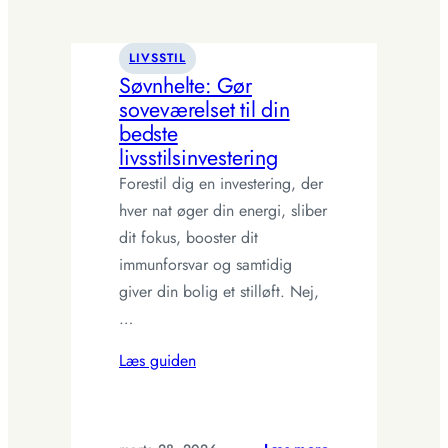
Skab
stilfulde
LIVSSTIL
skærmfrie
Søvnhelte: Gør
zoner
soveværelset til din
bedste
livsstilsinvestering
Forestil dig en investering, der
hver nat øger din energi, sliber
dit fokus, booster dit
immunforsvar og samtidig
giver din bolig et stil­løft. Nej,
…
Læs guiden
: