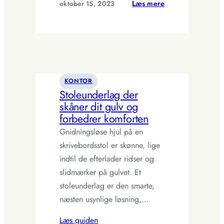
:
oktober 15, 2023
Læs mere
Knagerække
til
alle
rum
–
find
KONTOR
den
Stoleunderlag der
perfekte
skåner dit gulv og
løsning
forbedrer komforten
Gnidningsløse hjul på en
skrivebordsstol er skønne, lige
indtil de efterlader ridser og
slidmærker på gulvet. Et
stoleunderlag er den smarte,
næsten usynlige løsning,…
Læs guiden