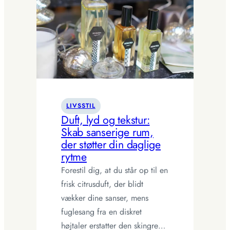
inspirerer
moderne
boligdesign
LIVSSTIL
Duft, lyd og tekstur:
Skab sanserige rum,
der støtter din daglige
rytme
Forestil dig, at du står op til en
frisk citrusduft, der blidt
vækker dine sanser, mens
fuglesang fra en diskret
højtaler erstatter den skingre…