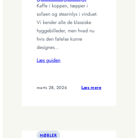
Kaffe i koppen, tæpper i
sofaen og stearinlys i vinduet.
Vi kender alle de klassiske
hyggebilleder, men hvad nu
hvis den følelse kunne
designes…
Læs guiden
:
marts 28, 2026
Læs mere
Hygge
2.0:
Design
hverdagsritualer,
der
giver
MØBLER
ro