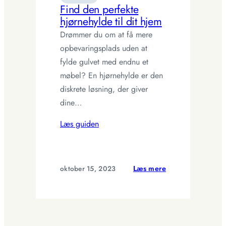
Find den perfekte
og
hjørnehylde til dit hjem
energi
Drømmer du om at få mere
opbevaringsplads uden at
fylde gulvet med endnu et
møbel? En hjørnehylde er den
diskrete løsning, der giver
dine…
Læs guiden
:
oktober 15, 2023
Læs mere
Find
den
perfekte
hjørnehylde