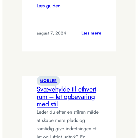
Læs guiden
:
august 7, 2024
Læs mere
Svævehylde:
Elegant
opbevaring
uden
synlige
beslag
MØBLER
Svævehylde til ethvert
rum – let opbevaring
med stil
Leder du efter en stilren måde
at skabe mere plads og
samtidig give indretningen et
let og luftigt udtryk? En