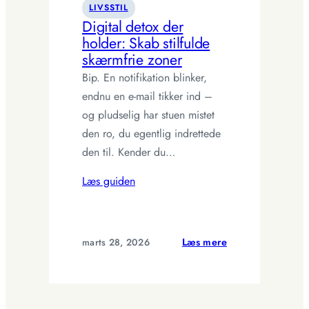
LIVSSTIL
Digital detox der
holder: Skab stilfulde
skærmfrie zoner
Bip. En notifikation blinker,
endnu en e-mail tikker ind –
og pludselig har stuen mistet
den ro, du egentlig indrettede
den til. Kender du…
Læs guiden
:
marts 28, 2026
Læs mere
Digital
detox
der
holder: