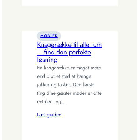
–
Find
den
perfekte
løsning
MØBLER
til
Knagerække til alle rum
din
– find den perfekte
væg
løsning
En knagerække er meget mere
end blot et sted at hænge
jakker og tasker. Den første
ting dine gæster møder er ofte
entréen, og…
Læs guiden