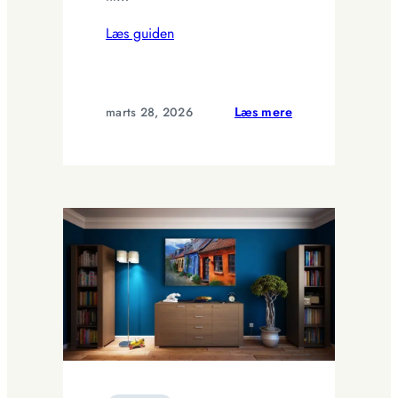
Læs guiden
:
marts 28, 2026
Læs mere
Morgenrutiner
der
virker:
Skab
en
rolig
start
med
et
smukt
og
funktionelt
hjem