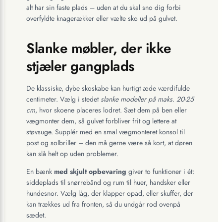
alt har sin faste plads – uden at du skal sno dig forbi
overfyldte knagerækker eller vælte sko ud på gulvet.
Slanke møbler, der ikke
stjæler gangplads
De klassiske, dybe skoskabe kan hurtigt æde værdifulde
centimeter. Vælg i stedet
slanke modeller på maks. 20-25
cm
, hvor skoene placeres lodret. Sæt dem på ben eller
vægmonter dem, så gulvet forbliver frit og lettere at
støvsuge. Supplér med en smal vægmonteret konsol til
post og solbriller – den må gerne være så kort, at døren
kan slå helt op uden problemer.
En bænk
med skjult opbevaring
giver to funktioner i ét:
siddeplads til snørrebånd og rum til huer, handsker eller
hundesnor. Vælg låg, der klapper opad, eller skuffer, der
kan trækkes ud fra fronten, så du undgår rod ovenpå
sædet.