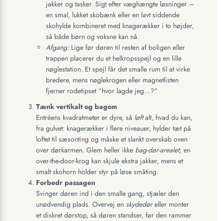
jakker og tasker. Sigt efter væghængte løsninger –
en smal, lukket skobænk eller en lavt siddende
skohylde kombineret med knagerækker i to højder,
så både børn og voksne kan nå.
Afgang:
Lige før døren til resten af boligen eller
trappen placerer du et helkropsspejl og en lille
nøglestation. Et spejl får det smalle rum til at virke
bredere, mens nøglekrogen eller magnetlisten
fjerner rodetipset “hvor lagde jeg…?”
Tænk vertikalt og bagom
Entréens kvadratmeter er dyre, så
løft
alt, hvad du kan,
fra gulvet: knagerækker i flere niveauer, hylder tæt på
loftet til sæsonting og måske et slankt overskab oven
over dørkarmen. Glem heller ikke
bag-dør-arealet
; en
over-the-door-krog kan skjule ekstra jakker, mens et
smalt skohorn holder styr på løse småting.
Forbedr passagen
Svinger døren ind i den smalle gang, stjæler den
unødvendig plads. Overvej en
skydedør
eller monter
et diskret dørstop, så døren standser, før den rammer