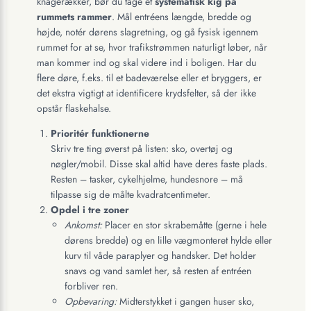
knagerækker, bør du tage et
systematisk kig på
rummets rammer
. Mål entréens længde, bredde og
højde, notér dørens slagretning, og gå fysisk igennem
rummet for at se, hvor trafikstrømmen naturligt løber, når
man kommer ind og skal videre ind i boligen. Har du
flere døre, f.eks. til et badeværelse eller et bryggers, er
det ekstra vigtigt at identificere krydsfelter, så der ikke
opstår flaskehalse.
Prioritér funktionerne
Skriv tre ting øverst på listen: sko, overtøj og
nøgler/mobil. Disse skal altid have deres faste plads.
Resten – tasker, cykelhjelme, hundesnore – må
tilpasse sig de målte kvadratcentimeter.
Opdel i tre zoner
Ankomst:
Placer en stor skrabemåtte (gerne i hele
dørens bredde) og en lille vægmonteret hylde eller
kurv til våde paraplyer og handsker. Det holder
snavs og vand samlet her, så resten af entréen
forbliver ren.
Opbevaring:
Midterstykket i gangen huser sko,