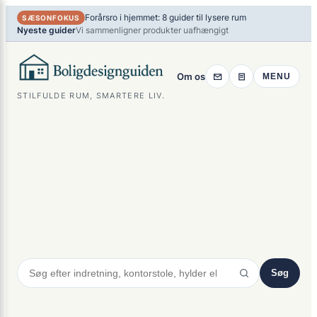
×
Spring
Forårsro i hjemmet: 8 guider til lysere rum
SÆSONFOKUS
til
Nyeste guider
Vi sammenligner produkter uafhængigt
indhold
Om os
MENU
STILFULDE RUM, SMARTERE LIV.
Søg