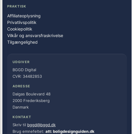
PRAKTISK
Affiliateoplysning
Privatlivspolitik
Cookiepolitik
Vilkår og ansvarsfraskrivelse
Tilgængelighed
UDGIVER
BGGD Digital
CVR: 34482853
ADRESSE
Dalgas Boulevard 48
2000 Frederiksberg
Danmark
KONTAKT
Skriv til
bggd@bggd.dk
Brug emnefeltet:
att: boligdesignguiden.dk