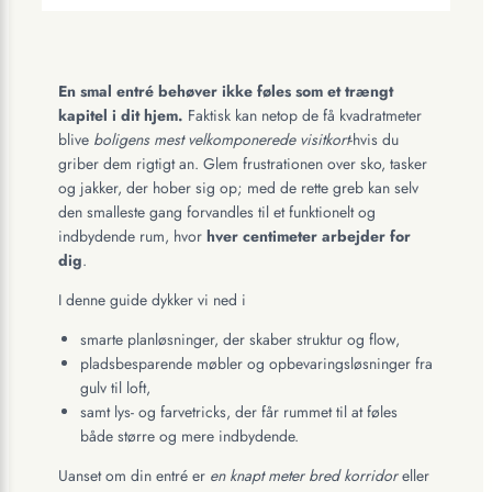
En smal entré behøver ikke føles som et trængt
kapitel i dit hjem.
Faktisk kan netop de få kvadratmeter
blive
boligens mest velkomponerede visitkort
-hvis du
griber dem rigtigt an. Glem frustrationen over sko, tasker
og jakker, der hober sig op; med de rette greb kan selv
den smalleste gang forvandles til et funktionelt og
indbydende rum, hvor
hver centimeter arbejder for
dig
.
I denne guide dykker vi ned i
smarte planløsninger, der skaber struktur og flow,
pladsbesparende møbler og opbevaringsløsninger fra
gulv til loft,
samt lys- og farvetricks, der får rummet til at føles
både større og mere indbydende.
Uanset om din entré er
en knapt meter bred korridor
eller