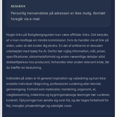
BEMÆRK
Personlig henvendelse på adressen er ikke mulig. Kontakt
foregår via e-mail.
Nogle links på Boligdesignguiden kan være affiliate-links. Det betyder,
at vi kan modtage en mindre kommission, hvis du handler via et link på
siden, uden at det koster dig ekstra. En del af artiklerne er desuden
udarbejdet med hjælp fra AI. Derfor bør vigtig information, mål, priser,
specifikationer, sikkerhedsforhold og andre væsentlige detaljer altid
dobbelttjekkes hos producent, forhandler eller anden relevant kilde, før
du træffer en beslutning.
Indholdet på siden er til generel inspiration og vejledning og kan ikke
erstatte individuel rådgivning, professionel vurdering eller teknisk
gennemgang. Forhold som materialer, montering, ergonomi, el,
vægtbelastning, indeklima og bygningsmæssige løsninger bør vurderes
konkret. Oplysninger kan ændre sig over tid, og der tages forbehold for
fejl, mangler, prisændringer og udsolgte varer.