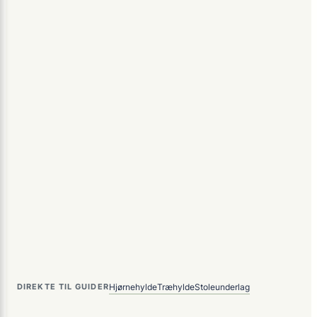
Hjørnehylde
Træhylde
Stoleunderlag
DIREKTE TIL GUIDER