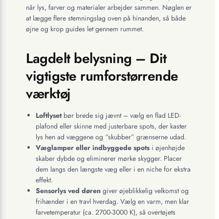
når lys, farver og materialer arbejder sammen. Nøglen er
at lægge flere stemningslag oven på hinanden, så både
øjne og krop guides let gennem rummet.
Lagdelt belysning – Dit
vigtigste rumforstørrende
værktøj
Loftlyset
bør brede sig jævnt – vælg en flad LED-
plafond eller skinne med justerbare spots, der kaster
lys hen ad væggene og “skubber” grænserne udad.
Væglamper eller indbyggede spots
i øjenhøjde
skaber dybde og eliminerer mørke skygger. Placer
dem langs den længste væg eller i en niche for ekstra
effekt.
Sensorlys ved døren
giver øjeblikkelig velkomst og
frihænder i en travl hverdag. Vælg en varm, men klar
farvetemperatur (ca. 2700-3000 K), så overtøjets