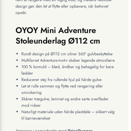
design gør den let at flytte eller opbevare, når behovet
opstår.
OYOY Mini Adventure
Stoleunderlag Ø112 cm
Rundt design på Ø112 cm sikrer 360° gulvbeskyttelse
Multifarvet Adventure-motiv skaber legende atmosfære
100 % bomuld – blød, åndbar og behagelig for bare
fødder
Reducerer støj fra rullende hjul på hårde gulve
Let at rulle sammen og flytte ved rengøring eller
omrokering
Skåner trægulve, laminat og andre sarte overflader
mod ridser
Naturligt materiale uden hårde plastdele – sikkert valg
til børneværelset
Annonce i samarbejde med
PriceRunner