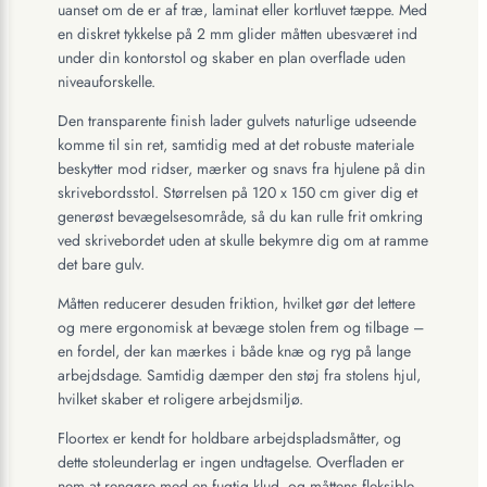
uanset om de er af træ, laminat eller kortluvet tæppe. Med
en diskret tykkelse på 2 mm glider måtten ubesværet ind
under din kontorstol og skaber en plan overflade uden
niveauforskelle.
Den transparente finish lader gulvets naturlige udseende
komme til sin ret, samtidig med at det robuste materiale
beskytter mod ridser, mærker og snavs fra hjulene på din
skrivebordsstol. Størrelsen på 120 x 150 cm giver dig et
generøst bevægelsesområde, så du kan rulle frit omkring
ved skrivebordet uden at skulle bekymre dig om at ramme
det bare gulv.
Måtten reducerer desuden friktion, hvilket gør det lettere
og mere ergonomisk at bevæge stolen frem og tilbage –
en fordel, der kan mærkes i både knæ og ryg på lange
arbejdsdage. Samtidig dæmper den støj fra stolens hjul,
hvilket skaber et roligere arbejdsmiljø.
Floortex er kendt for holdbare arbejdspladsmåtter, og
dette stoleunderlag er ingen undtagelse. Overfladen er
nem at rengøre med en fugtig klud, og måttens fleksible