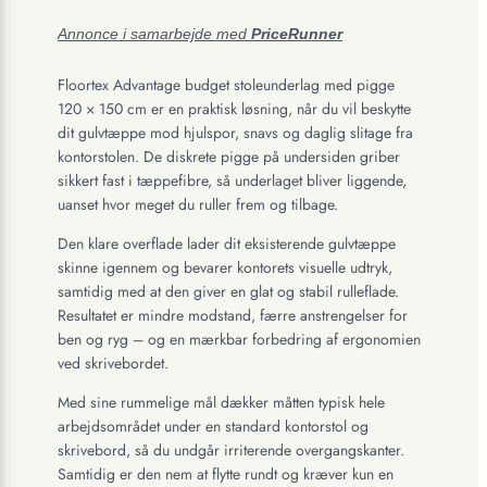
Annonce i samarbejde med
PriceRunner
Floortex Advantage budget stoleunderlag med pigge
120 × 150 cm er en praktisk løsning, når du vil beskytte
dit gulvtæppe mod hjulspor, snavs og daglig slitage fra
kontorstolen. De diskrete pigge på undersiden griber
sikkert fast i tæppefibre, så underlaget bliver liggende,
uanset hvor meget du ruller frem og tilbage.
Den klare overflade lader dit eksisterende gulvtæppe
skinne igennem og bevarer kontorets visuelle udtryk,
samtidig med at den giver en glat og stabil rulleflade.
Resultatet er mindre modstand, færre anstrengelser for
ben og ryg – og en mærkbar forbedring af ergonomien
ved skrivebordet.
Med sine rummelige mål dækker måtten typisk hele
arbejdsområdet under en standard kontorstol og
skrivebord, så du undgår irriterende overgangskanter.
Samtidig er den nem at flytte rundt og kræver kun en