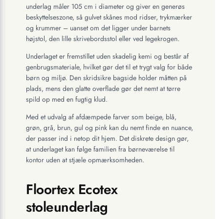
underlag måler 105 cm i diameter og giver en generøs
beskyttelseszone, så gulvet skånes mod ridser, trykmærker
og krummer – uanset om det ligger under barnets
højstol, den lille skrivebordsstol eller ved legekrogen.
Underlaget er fremstillet uden skadelig kemi og består af
genbrugsmateriale, hvilket gør det til et trygt valg for både
børn og miljø. Den skridsikre bagside holder måtten på
plads, mens den glatte overflade gør det nemt at tørre
spild op med en fugtig klud.
Med et udvalg af afdæmpede farver som beige, blå,
grøn, grå, brun, gul og pink kan du nemt finde en nuance,
der passer ind i netop dit hjem. Det diskrete design gør,
at underlaget kan følge familien fra børneværelse til
kontor uden at stjæle opmærksomheden.
Floortex Ecotex
stoleunderlag