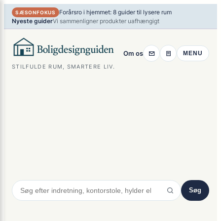
×
Spring
Forårsro i hjemmet: 8 guider til lysere rum
SÆSONFOKUS
til
Nyeste guider
Vi sammenligner produkter uafhængigt
indhold
Om os
MENU
STILFULDE RUM, SMARTERE LIV.
Søg