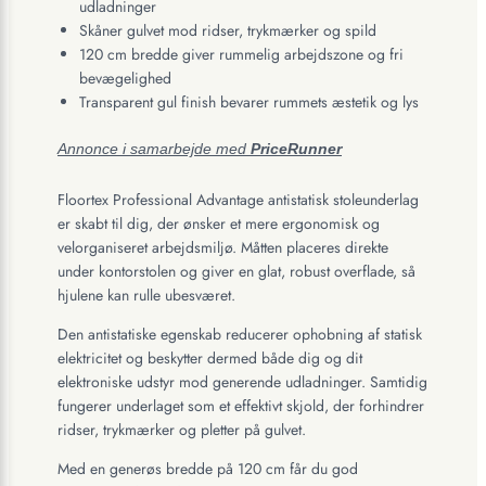
udladninger
Skåner gulvet mod ridser, trykmærker og spild
120 cm bredde giver rummelig arbejdszone og fri
bevægelighed
Transparent gul finish bevarer rummets æstetik og lys
Annonce i samarbejde med
PriceRunner
Floortex Professional Advantage antistatisk stoleunderlag
er skabt til dig, der ønsker et mere ergonomisk og
velorganiseret arbejdsmiljø. Måtten placeres direkte
under kontorstolen og giver en glat, robust overflade, så
hjulene kan rulle ubesværet.
Den antistatiske egenskab reducerer ophobning af statisk
elektricitet og beskytter dermed både dig og dit
elektroniske udstyr mod generende udladninger. Samtidig
fungerer underlaget som et effektivt skjold, der forhindrer
ridser, trykmærker og pletter på gulvet.
Med en generøs bredde på 120 cm får du god