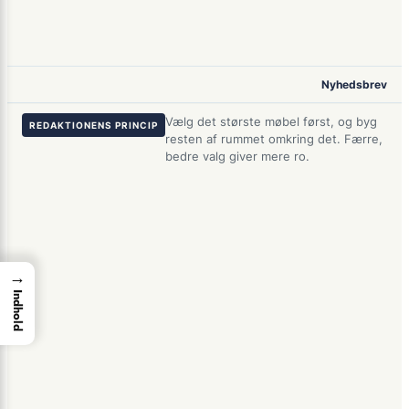
Nyhedsbrev
Vælg det største møbel først, og byg
REDAKTIONENS PRINCIP
resten af rummet omkring det. Færre,
bedre valg giver mere ro.
→
Indhold