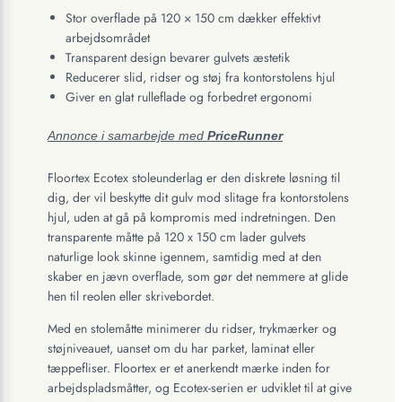
Stor overflade på 120 × 150 cm dækker effektivt
arbejdsområdet
Transparent design bevarer gulvets æstetik
Reducerer slid, ridser og støj fra kontorstolens hjul
Giver en glat rulleflade og forbedret ergonomi
Annonce i samarbejde med
PriceRunner
Floortex Ecotex stoleunderlag er den diskrete løsning til
dig, der vil beskytte dit gulv mod slitage fra kontorstolens
hjul, uden at gå på kompromis med indretningen. Den
transparente måtte på 120 x 150 cm lader gulvets
naturlige look skinne igennem, samtidig med at den
skaber en jævn overflade, som gør det nemmere at glide
hen til reolen eller skrivebordet.
Med en stolemåtte minimerer du ridser, trykmærker og
støjniveauet, uanset om du har parket, laminat eller
tæppefliser. Floortex er et anerkendt mærke inden for
arbejdspladsmåtter, og Ecotex-serien er udviklet til at give