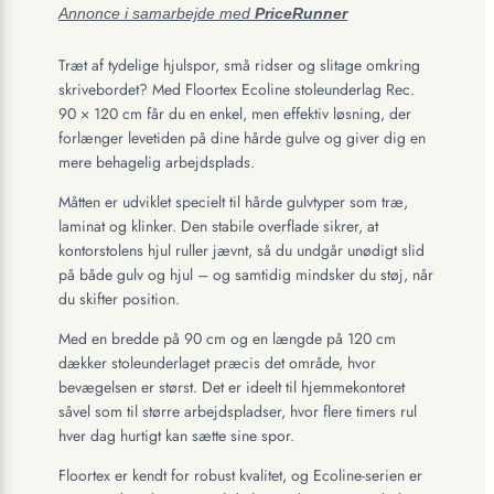
Annonce i samarbejde med
PriceRunner
Træt af tydelige hjulspor, små ridser og slitage omkring
skrivebordet? Med Floortex Ecoline stoleunderlag Rec.
90 × 120 cm får du en enkel, men effektiv løsning, der
forlænger levetiden på dine hårde gulve og giver dig en
mere behagelig arbejdsplads.
Måtten er udviklet specielt til hårde gulvtyper som træ,
laminat og klinker. Den stabile overflade sikrer, at
kontorstolens hjul ruller jævnt, så du undgår unødigt slid
på både gulv og hjul – og samtidig mindsker du støj, når
du skifter position.
Med en bredde på 90 cm og en længde på 120 cm
dækker stoleunderlaget præcis det område, hvor
bevægelsen er størst. Det er ideelt til hjemmekontoret
såvel som til større arbejdspladser, hvor flere timers rul
hver dag hurtigt kan sætte sine spor.
Floortex er kendt for robust kvalitet, og Ecoline-serien er