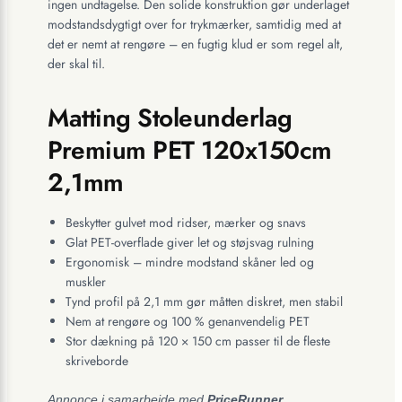
ingen undtagelse. Den solide konstruktion gør underlaget
modstandsdygtigt over for trykmærker, samtidig med at
det er nemt at rengøre – en fugtig klud er som regel alt,
der skal til.
Matting Stoleunderlag
Premium PET 120x150cm
2,1mm
Beskytter gulvet mod ridser, mærker og snavs
Glat PET-overflade giver let og støjsvag rulning
Ergonomisk – mindre modstand skåner led og
muskler
Tynd profil på 2,1 mm gør måtten diskret, men stabil
Nem at rengøre og 100 % genanvendelig PET
Stor dækning på 120 × 150 cm passer til de fleste
skriveborde
Annonce i samarbejde med
PriceRunner