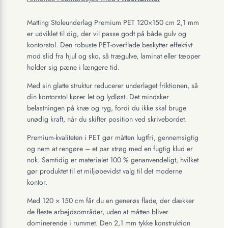
Matting Stoleunderlag Premium PET 120×150 cm 2,1 mm
er udviklet til dig, der vil passe godt på både gulv og
kontorstol. Den robuste PET-overflade beskytter effektivt
mod slid fra hjul og sko, så trægulve, laminat eller tæpper
holder sig pæne i længere tid.
Med sin glatte struktur reducerer underlaget friktionen, så
din kontorstol kører let og lydløst. Det mindsker
belastningen på knæ og ryg, fordi du ikke skal bruge
unødig kraft, når du skifter position ved skrivebordet.
Premium-kvaliteten i PET gør måtten lugtfri, gennemsigtig
og nem at rengøre – et par strøg med en fugtig klud er
nok. Samtidig er materialet 100 % genanvendeligt, hvilket
gør produktet til et miljøbevidst valg til det moderne
kontor.
Med 120 × 150 cm får du en generøs flade, der dækker
de fleste arbejdsområder, uden at måtten bliver
dominerende i rummet. Den 2,1 mm tykke konstruktion