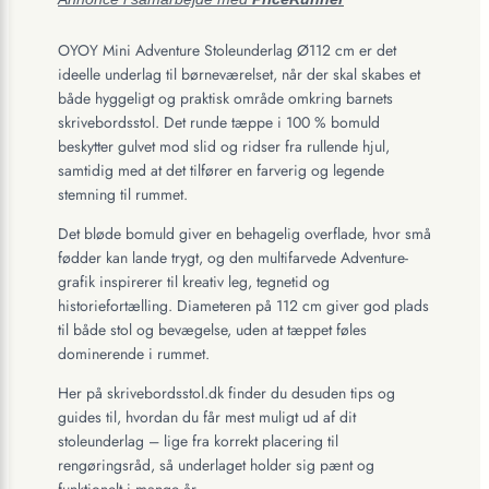
OYOY Mini Adventure Stoleunderlag Ø112 cm er det
ideelle underlag til børneværelset, når der skal skabes et
både hyggeligt og praktisk område omkring barnets
skrivebordsstol. Det runde tæppe i 100 % bomuld
beskytter gulvet mod slid og ridser fra rullende hjul,
samtidig med at det tilfører en farverig og legende
stemning til rummet.
Det bløde bomuld giver en behagelig overflade, hvor små
fødder kan lande trygt, og den multifarvede Adventure-
grafik inspirerer til kreativ leg, tegnetid og
historiefortælling. Diameteren på 112 cm giver god plads
til både stol og bevægelse, uden at tæppet føles
dominerende i rummet.
Her på skrivebordsstol.dk finder du desuden tips og
guides til, hvordan du får mest muligt ud af dit
stoleunderlag – lige fra korrekt placering til
rengøringsråd, så underlaget holder sig pænt og
funktionelt i mange år.