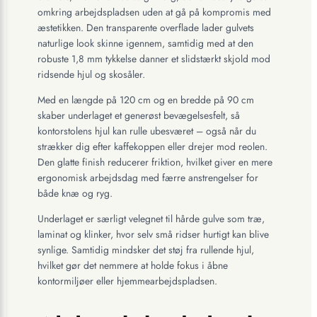
omkring arbejdspladsen uden at gå på kompromis med
æstetikken. Den transparente overflade lader gulvets
naturlige look skinne igennem, samtidig med at den
robuste 1,8 mm tykkelse danner et slidstærkt skjold mod
ridsende hjul og skosåler.
Med en længde på 120 cm og en bredde på 90 cm
skaber underlaget et generøst bevægelsesfelt, så
kontorstolens hjul kan rulle ubesværet – også når du
strækker dig efter kaffekoppen eller drejer mod reolen.
Den glatte finish reducerer friktion, hvilket giver en mere
ergonomisk arbejdsdag med færre anstrengelser for
både knæ og ryg.
Underlaget er særligt velegnet til hårde gulve som træ,
laminat og klinker, hvor selv små ridser hurtigt kan blive
synlige. Samtidig mindsker det støj fra rullende hjul,
hvilket gør det nemmere at holde fokus i åbne
kontormiljøer eller hjemmearbejdspladsen.