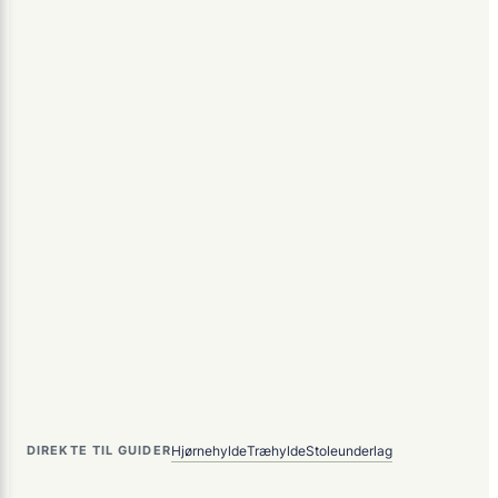
Hjørnehylde
Træhylde
Stoleunderlag
DIREKTE TIL GUIDER