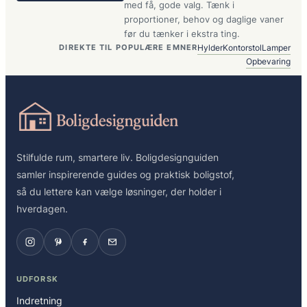
med få, gode valg. Tænk i
proportioner, behov og daglige vaner
før du tænker i ekstra ting.
Hylder
Kontorstol
Lamper
DIREKTE TIL POPULÆRE EMNER
Opbevaring
Stilfulde rum, smartere liv. Boligdesignguiden
samler inspirerende guides og praktisk boligstof,
så du lettere kan vælge løsninger, der holder i
hverdagen.
UDFORSK
Indretning