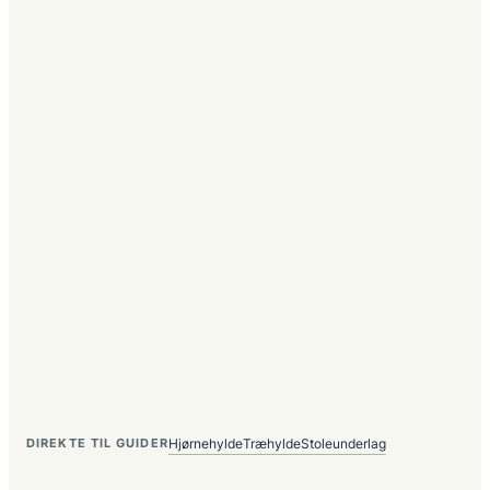
Hjørnehylde
Træhylde
Stoleunderlag
DIREKTE TIL GUIDER