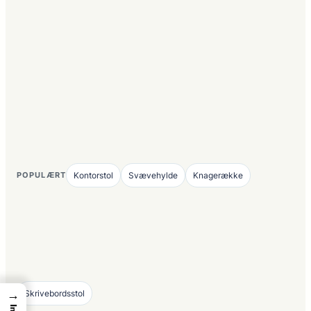
POPULÆRT
Kontorstol
Svævehylde
Knagerække
→
Skrivebordsstol