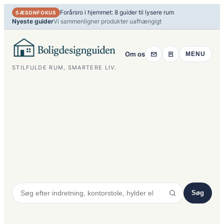
Spring
Forårsro i hjemmet: 8 guider til lysere rum
SÆSONFOKUS
til
Nyeste guider
Vi sammenligner produkter uafhængigt
indhold
Om os
MENU
STILFULDE RUM, SMARTERE LIV.
Søg